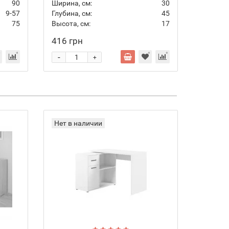
90
Ширина, см:
30
Ширина,
9-57
Глубина, см:
45
Глубина,
75
Высота, см:
17
Высота,
416 грн
6 362 
-
-
+
Нет в наличии