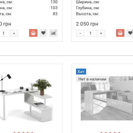
а, см:
130
Ширина, см:
на, см:
103
Глубина, см:
а, см:
83
Высота, см:
0 грн
2 050 грн
-
+
+
Хит
Нет в наличии