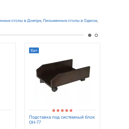
нные столы в Днепре
,
Письменные столы в Одессе
,
Хит
Хит
Подставка под системный блок
Стол L
ОН-77