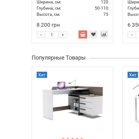
Ширина, см:
120
Ширин
Глубина, см:
50-110
Глуби
Высота, см:
75
Высот
8 200 грн
6 35
-
-
+
Популярные Товары
Хит
Хит