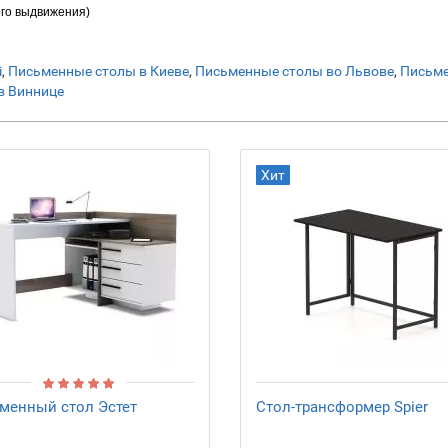
ого выдвижения)
і
,
Письменные столы в Киеве
,
Письменные столы во Львове
,
Письме
в Виннице
Хит
менный стол Эстет
Стол-трансформер Spier