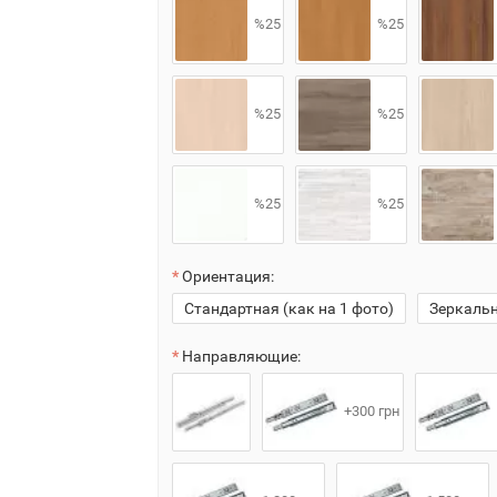
%25
%25
%25
%25
%25
%25
Ориентация:
Стандартная (как на 1 фото)
Зеркаль
Направляющие:
+300 грн