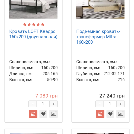
Кровать LOFT Квадро
Подъемная кровать-
160х200 (двуспальная)
трансформер Mitra
160x200
Спальное место, см.:
Спальное место, см.:
Ширина, см:
160х200
Ширина, см:
160x200
Длинна, см:
205
165
Глубина, см:
212-32
171
Высота, см:
50-90
Высота, см:
216
7 089 грн
27 240 грн
-
-
+
+