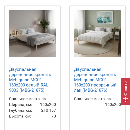
Двуспальная
Двуспальная
деревянная кровать
деревянная кровать
Mebigrand MG01
Mebigrand MG01
Фильтр
160х200 белый RAL
160х200 прозрачный
9003 (MBG-21875)
лак (MBG-21876)
Спальное место, см.:
Спальное место, см.:
Ширина, см:
160x200
160x200
Глубина, см:
210
167
Высота, см:
70