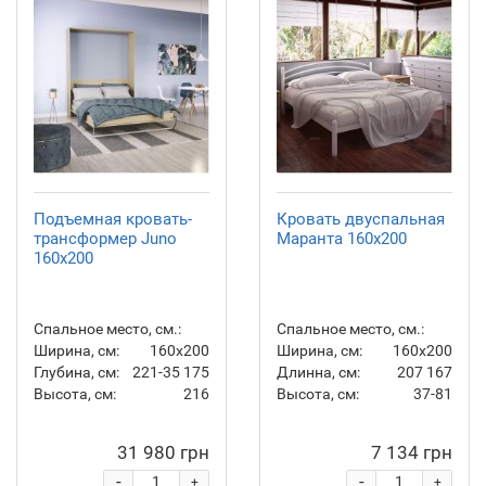
Подъемная кровать-
Кровать двуспальная
трансформер Juno
Маранта 160x200
160x200
Спальное место, см.:
Спальное место, см.:
Ширина, см:
160x200
Ширина, см:
160х200
Глубина, см:
221-35
175
Длинна, см:
207
167
Высота, см:
216
Высота, см:
37-81
31 980 грн
7 134 грн
-
-
+
+