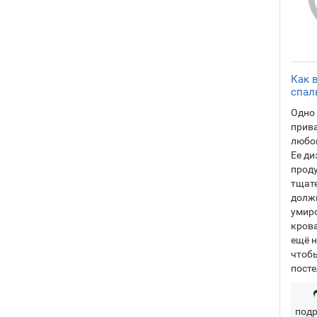
Как 
спал
Одно
прива
любом
Ее ди
прод
тщате
долж
умир
крова
ещё н
чтоб
посте
подр