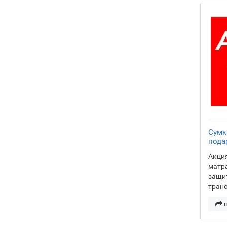
Сумк
пода
Акция
матра
защи
тран