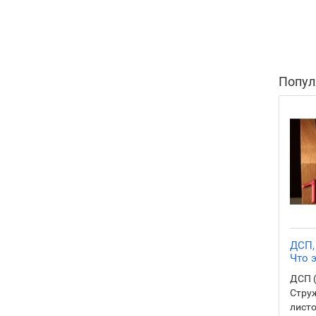
Попул
ДСП,
Что э
ДСП 
Струж
листо