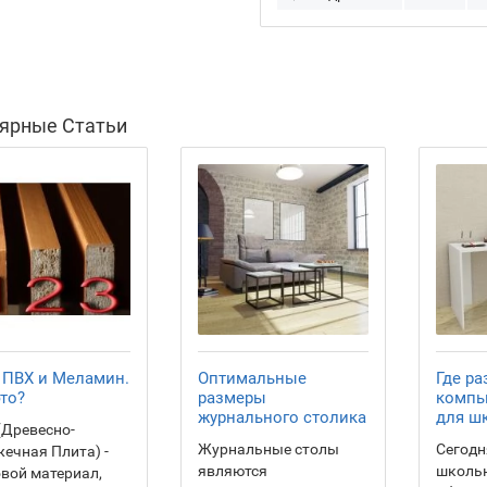
ярные Статьи
 ПВХ и Меламин.
Оптимальные
Где ра
то?
размеры
компь
журнального столика
для ш
(Древесно-
Журнальные столы
Сегодн
ечная Плита) -
являются
школьн
вой материал,