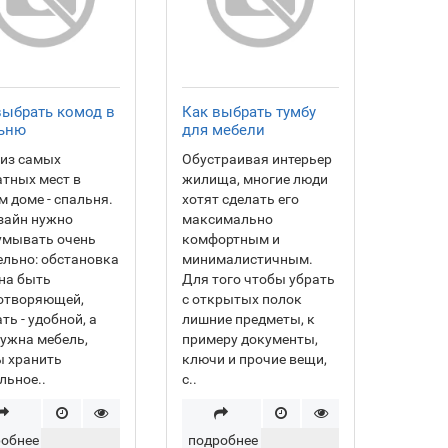
выбрать комод в
Как выбрать тумбу
ьню
для мебели
 из самых
Обустраивая интерьер
тных мест в
жилища, многие люди
 доме - спальня.
хотят сделать его
зайн нужно
максимально
умывать очень
комфортным и
льно: обстановка
минималистичным.
на быть
Для того чтобы убрать
отворяющей,
с открытых полок
ть - удобной, а
лишние предметы, к
ужна мебель,
примеру документы,
ы хранить
ключи и прочие вещи,
льное..
с..
обнее
подробнее