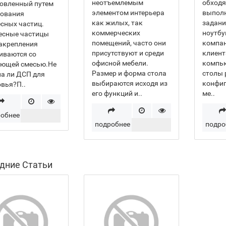
неотъемлемым
обходя
товленный путем
элементом интерьера
выпол
сования
как жилых, так
задани
сных частиц.
коммерческих
ноутбу
есные частицы
помещений, часто они
компан
акрепления
присутствуют и среди
клиент
иваются со
офисной мебели.
компь
ующей смесью.Не
Размер и форма стола
столы 
а ли ДСП для
выбираются исходя из
конфиг
вья?П..
его функций и..
ме..
обнее
подробнее
подро
дние Статьи