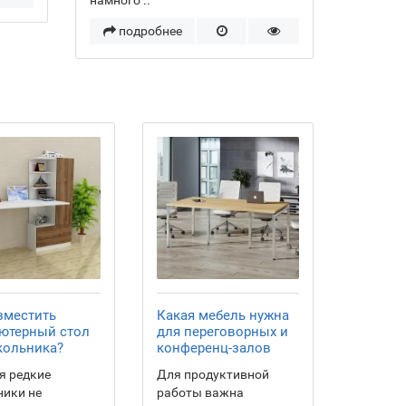
намного ..
подробнее
зместить
Какая мебель нужна
ютерный стол
для переговорных и
кольника?
конференц-залов
я редкие
Для продуктивной
ики не
работы важна