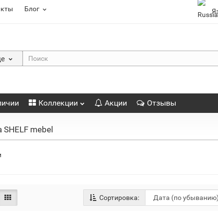
акты
Блог
Я
де
личии
Коллекции
Акции
Отзывы
а SHELF mebel
и
Сортировка: