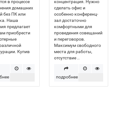
тся в процессе
концентрация. Нужно
нения домашних
сделать офис и
й без ПК или
особенно конференц-
ка. Наша
зал достаточно
ия предлагает
комфортными для
ам приобрести
проведения совещаний
ютерные
и переговоров.
различной
Максимум свободного
урации. Купив
места для работы,
отсутствие ..
бнее
подробнее