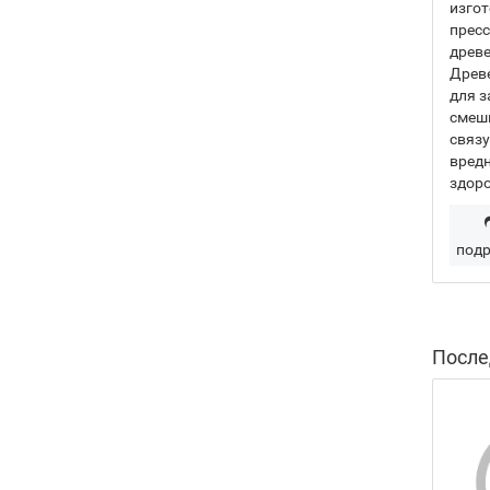
изго
прес
древе
Древ
для з
смеш
связ
вредн
здоро
подр
После