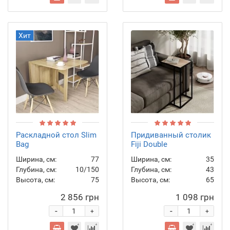
Хит
Раскладной стол Slim
Придиванный столик
Bag
Fiji Double
Ширина, см:
77
Ширина, см:
35
Глубина, см:
10/150
Глубина, см:
43
Высота, см:
75
Высота, см:
65
2 856 грн
1 098 грн
-
-
+
+