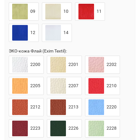
09
10
11
12
14
ЭКО-кожа Флай (Exim Textil):
2200
2201
2202
2205
2207
2210
2212
2213
2220
2223
2226
2228