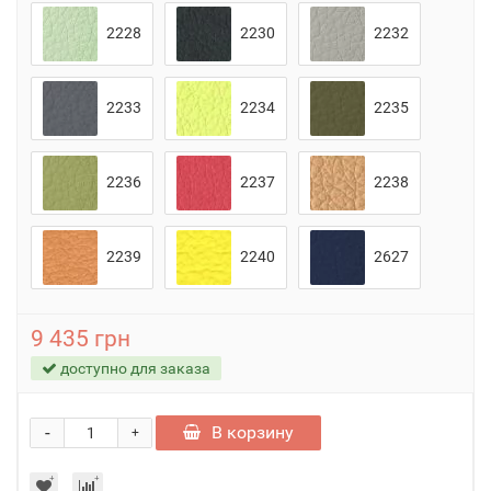
2228
2230
2232
2233
2234
2235
2236
2237
2238
2239
2240
2627
9 435 грн
доступно для заказа
-
В корзину
+