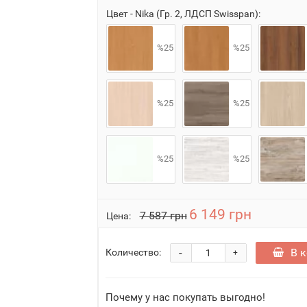
Цвет - Nika (Гр. 2, ЛДСП Swisspan):
%25
%25
%25
%25
%25
%25
6 149 грн
7 587 грн
Цена:
-
В 
Количество:
+
Почему у нас покупать выгодно!