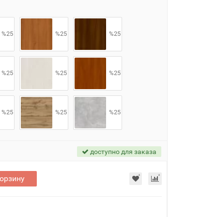
%25
%25
%25
%25
%25
%25
%25
%25
%25
доступно для заказа
корзину