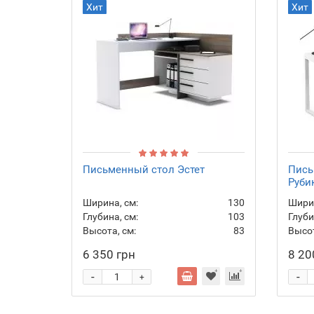
Хит
Хит
Письменный стол Эстет
Пись
Руби
Ширина, см:
130
Ширин
Глубина, см:
103
Глуби
Высота, см:
83
Высот
6 350 грн
8 20
-
-
+