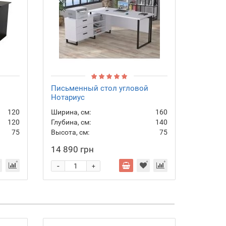
й
Письменный стол угловой
Стол Lo
Нотариус
120
Ширина, см:
160
Ширина,
120
Глубина, см:
140
Глубина,
75
Высота, см:
75
Высота,
14 890 грн
7 580 
-
-
+