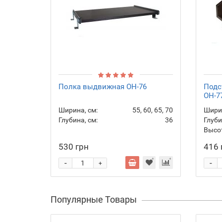
Полка выдвижная ОН-76
Подс
ОН-7
Ширина, см:
55, 60, 65, 70
Ширин
Глубина, см:
36
Глуби
Высот
530 грн
416 
-
-
+
Популярные Товары