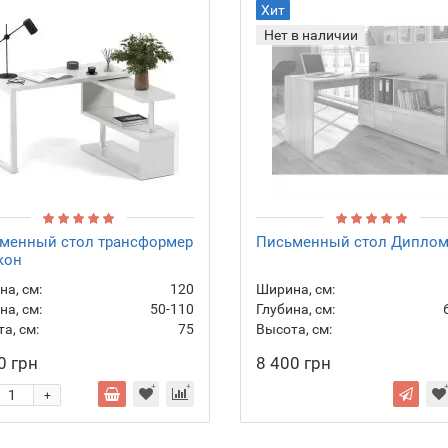
Хит
Нет в наличии
менный стол трансформер
Письменный стол Диплом
кон
а, см:
120
Ширина, см:
на, см:
50-110
Глубина, см:
а, см:
75
Высота, см:
0 грн
8 400 грн
+