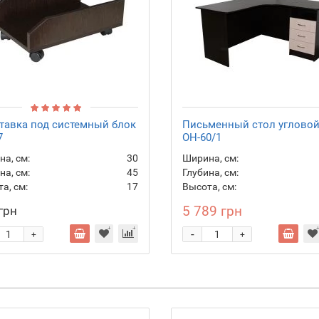
тавка под системный блок
Письменный стол углово
7
ОН-60/1
а, см:
30
Ширина, см:
на, см:
45
Глубина, см:
а, см:
17
Высота, см:
5 789 грн
грн
-
+
+