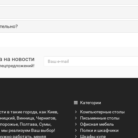
тельно?
а на новости
спецпредложений!
Категории
ти в такие города, как Киев,
Компьютерные столы
ницкий, Винница, Чернигов,
Письменные столы
апорожье, Полтава, Сумы,
Офисная мебель
а мы реализуем Ваш выбор!
Полки и шкафчики
нужно работать, меняя
Шкафы купе