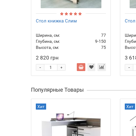
Стол книжка Слим
Стол
Ширина, см:
77
Ширин
Глубина, см:
9-150
Глуби
Высота, см:
75
Высот
2 820 грн
3 61
-
-
+
Популярные Товары
Хит
Хит