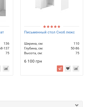
ат
Письменный стол Сноб люкс
136
Ширина, см:
110
68-137
Глубина, см:
50-86
75
Высота, см:
75
6 100 грн