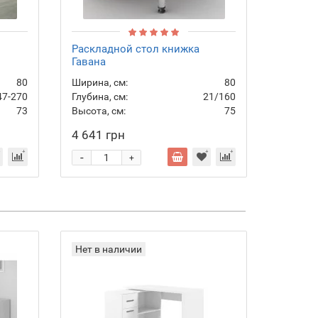
Раскладной стол книжка
Раскла
Гавана
80
Ширина, см:
80
Ширина,
47-270
Глубина, см:
21/160
Глубина,
73
Высота, см:
75
Высота,
4 641 грн
2 856 
-
-
+
Нет в наличии