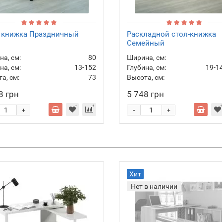
 книжка Праздничный
Раскладной стол-книжка
Семейный
а, см:
80
Ширина, см:
на, см:
13-152
Глубина, см:
19-1
а, см:
73
Высота, см:
8 грн
5 748 грн
-
+
+
Хит
Нет в наличии