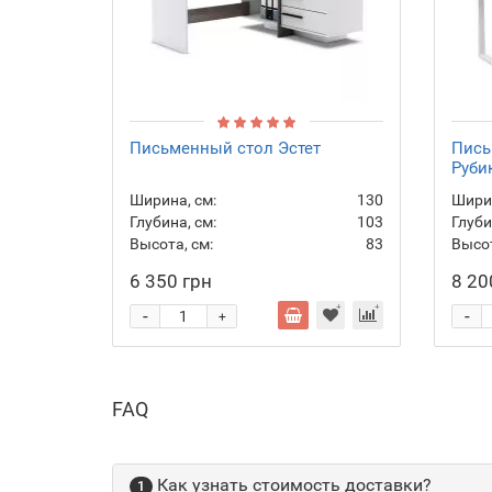
Письменный стол Эстет
Пись
Руби
Ширина, см:
130
Ширин
Глубина, см:
103
Глуби
Высота, см:
83
Высот
6 350 грн
8 20
-
-
+
FAQ
Как узнать стоимость доставки?
1