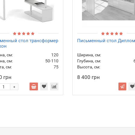
менный стол трансформер
Письменный стол Диплом
кон
а, см:
120
Ширина, см:
на, см:
50-110
Глубина, см:
а, см:
75
Высота, см:
0 грн
8 400 грн
+