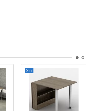
Хит
Хит