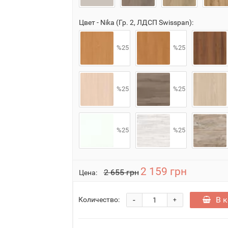
Цвет - Nika (Гр. 2, ЛДСП Swisspan):
%25
%25
%25
%25
%25
%25
2 159 грн
2 655 грн
Цена:
-
В 
Количество:
+