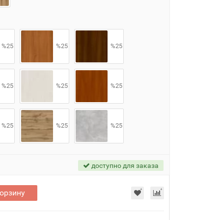
%25
%25
%25
%25
%25
%25
%25
%25
%25
доступно для заказа
корзину