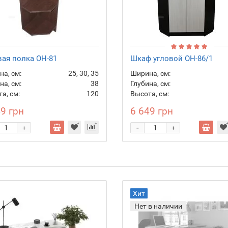
вая полка ОН-81
Шкаф угловой ОН-86/1
а, см:
25, 30, 35
Ширина, см:
на, см:
38
Глубина, см:
а, см:
120
Высота, см:
49 грн
6 649 грн
-
+
+
Хит
Нет в наличии