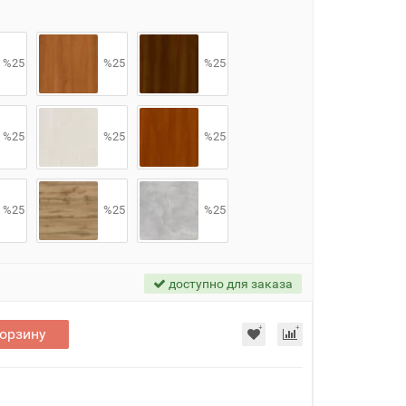
%25
%25
%25
%25
%25
%25
%25
%25
%25
доступно для заказа
корзину