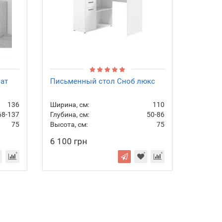
ат
Письменный стол Сноб люкс
136
Ширина, см:
110
68-137
Глубина, см:
50-86
75
Высота, см:
75
6 100 грн