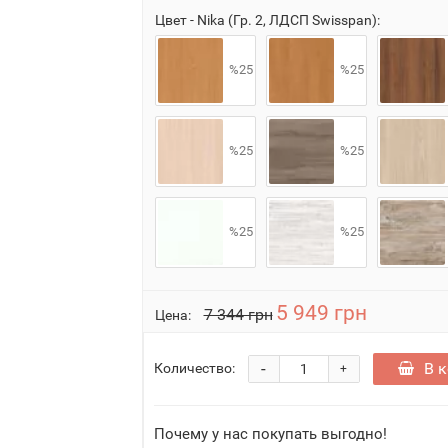
Цвет - Nika (Гр. 2, ЛДСП Swisspan):
%25
%25
%25
%25
%25
%25
5 949 грн
7 344 грн
Цена:
-
В 
Количество:
+
Почему у нас покупать выгодно!