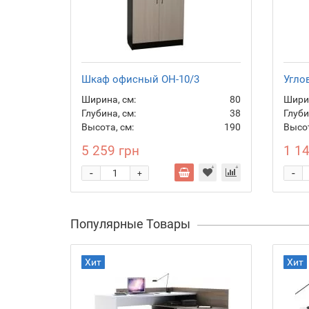
Шкаф офисный ОН-10/3
Угло
Ширина, см:
80
Ширин
Глубина, см:
38
Глуби
Высота, см:
190
Высот
5 259 грн
1 1
-
-
+
Популярные Товары
Хит
Хит