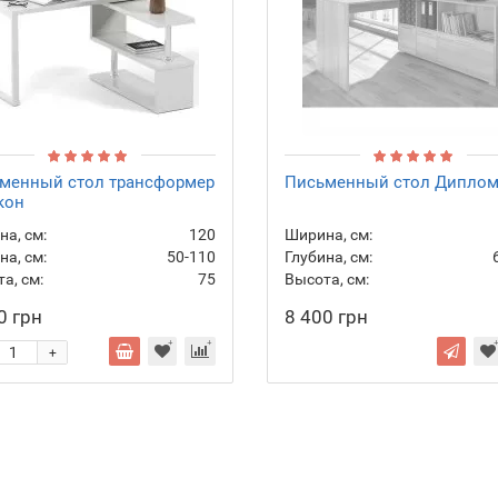
менный стол трансформер
Письменный стол Диплом
кон
а, см:
120
Ширина, см:
на, см:
50-110
Глубина, см:
а, см:
75
Высота, см:
0 грн
8 400 грн
+