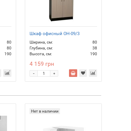
Шкаф офисный ОН-09/3
Пенал 
80
Ширина, см:
80
Ширина,
80
Глубина, см:
38
Глубина,
190
Высота, см:
190
Высота,
4 159 грн
3 739
-
-
+
Нет в наличии