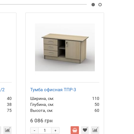
2 247 г
/2
Тумба офисная ТПР-3
Тумба 
40
Ширина, см:
110
Ширина,
38
Глубина, см:
50
Глубина,
75
Высота, см:
60
Высота,
1 829
6 086 грн
-
-
+