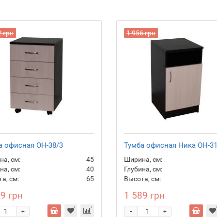
2 грн
1 956 грн
а офисная ОН-38/3
Тумба офисная Ника ОН-31
а, см:
45
Ширина, см:
на, см:
40
Глубина, см:
а, см:
65
Высота, см:
79 грн
1 589 грн
-
+
+