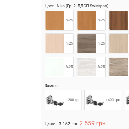
Цвет - Nika (Гр. 2, ЛДСП Swisspan):
%25
%25
%25
%25
%25
%25
Замок:
+200 грн
+400 грн
2 559 грн
3 152 грн
Цена: