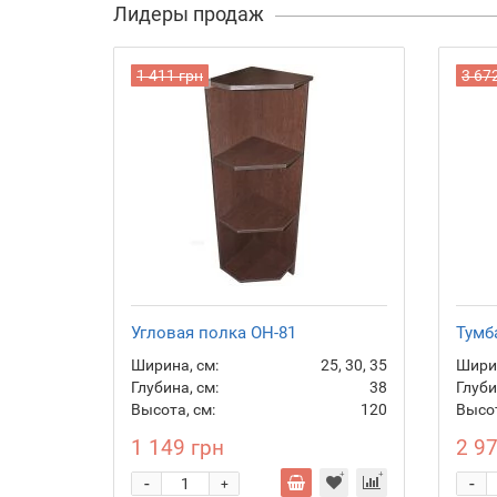
Лидеры продаж
1 411 грн
3 67
Угловая полка ОН-81
Тумб
Ширина, см:
25, 30, 35
Ширин
Глубина, см:
38
Глуби
Высота, см:
120
Высот
1 149 грн
2 9
-
-
+