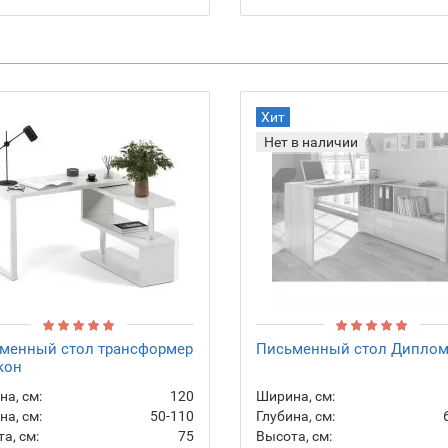
Хит
Нет в наличии
менный стол трансформер
Письменный стол Диплом
кон
а, см:
120
Ширина, см:
на, см:
50-110
Глубина, см:
а, см:
75
Высота, см: