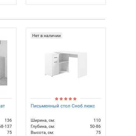
Нет в наличии
ат
Письменный стол Сноб люкс
136
Ширина, см:
110
68-137
Глубина, см:
50-86
75
Высота, см:
75