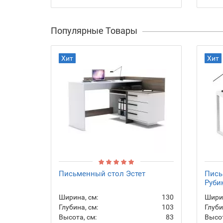
Популярные Товары
Хит
Хит
Письменный стол Эстет
Пись
Руби
Ширина, см:
130
Ширин
Глубина, см:
103
Глуби
Высота, см:
83
Высот