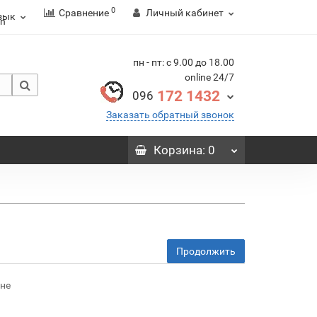
0
Сравнение
Личный кабинет
зык
пн - пт: с 9.00 до 18.00
online 24/7
172 1432
096
Заказать обратный звонок
Корзина
: 0
Продолжить
ине