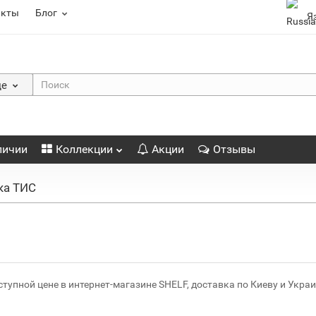
акты
Блог
Я
де
личии
Коллекции
Акции
Отзывы
ка ТИС
тупной цене в интернет-магазине SHELF, доставка по Киеву и Укра