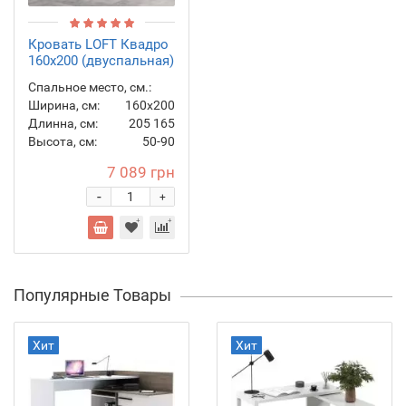
Кровать LOFT Квадро
160х200 (двуспальная)
Спальное место, см.:
Ширина, см:
160х200
Длинна, см:
205
165
Высота, см:
50-90
7 089 грн
-
+
Популярные Товары
Хит
Хит